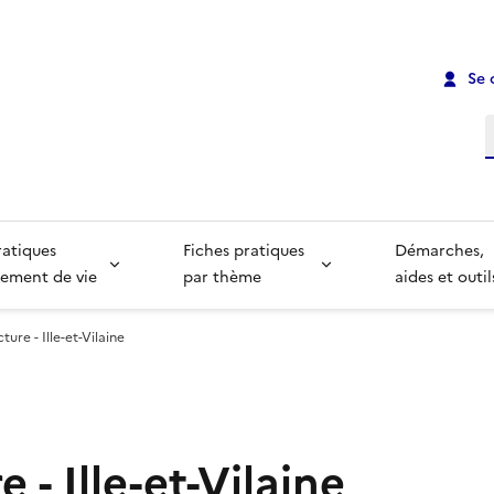
Se 
R
ratiques
Fiches pratiques
Démarches,
ement de vie
par thème
aides et outil
ture - Ille-et-Vilaine
 - Ille-et-Vilaine