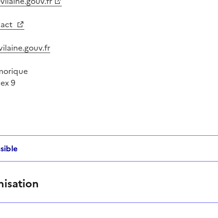
vilaine.gouv.fr
tact
vilaine.gouv.fr
morique
ex 9
sible
nisation