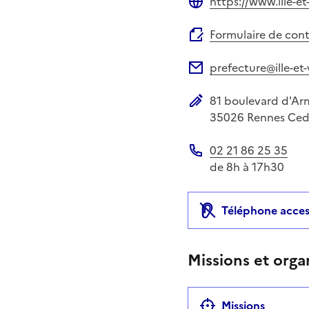
https://www.ille-et-
Site web
Formulaire de con
prefecture@ille-et-
Adresse électronique
81 boulevard d'Ar
Adresse postale
35026
Rennes Ced
02 21 86 25 35
Téléphone
de 8h à 17h30
Téléphone acces
Missions et orga
Missions