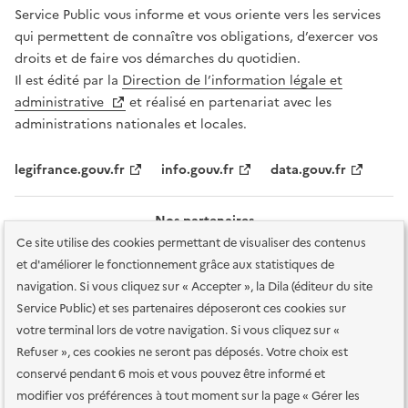
Service Public vous informe et vous oriente vers les services
qui permettent de connaître vos obligations, d’exercer vos
droits et de faire vos démarches du quotidien.
Il est édité par la
Direction de l’information légale et
administrative
et réalisé en partenariat avec les
administrations nationales et locales.
legifrance.gouv.fr
info.gouv.fr
data.gouv.fr
Nos partenaires
Ce site utilise des cookies permettant de visualiser des contenus
et d'améliorer le fonctionnement grâce aux statistiques de
navigation. Si vous cliquez sur « Accepter », la Dila (éditeur du site
Service Public) et ses partenaires déposeront ces cookies sur
votre terminal lors de votre navigation. Si vous cliquez sur «
Plan du site
Accessibilité : totalement conforme
Accessibilité des
Refuser », ces cookies ne seront pas déposés. Votre choix est
services en ligne
Mentions légales
Données personnelles et sécurité
conservé pendant 6 mois et vous pouvez être informé et
modifier vos préférences à tout moment sur la page « Gérer les
Conditions générales d'utilisation
Gestion des cookies