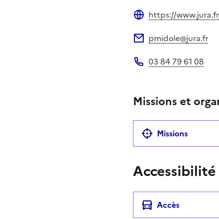
https://www.jura.fr
Site web
pmidole@jura.fr
Adresse électronique
03 84 79 61 08
Téléphone
Missions et orga
Missions
Accessibilité
Accès