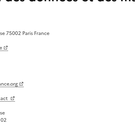
rse
75002
Paris
France
e
ance.org
tact
rse
 02