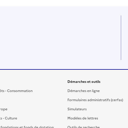
Démarches et outils
ôts - Consommation
Démarches en ligne
Formulaires administratifs (cerfas)
urope
Simulateurs
ts - Culture
Modèles de lettres
, fondations et fonds de dotation
Outils de recherche