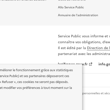
Allo Service Public
Annuaire de l'administration
Service Public vous informe et 
connaître vos obligations, d’ex
Il est édité par la
Direction de 
partenariat avec les administra
legifrance.gouv.fr
info.go
'améliorer le fonctionnement grâce aux statistiques
 Service Public) et ses partenaires déposeront ces
 « Refuser », ces cookies ne seront pas déposés.
et modifier vos préférences à tout moment sur la
lité des services en ligne
Mentions légales
Données personnelles et sécu
ence etalab-2.0