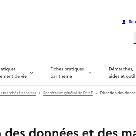
Se 
R
ratiques
Fiches pratiques
Démarches,
ement de vie
par thème
aides et outil
s marchés financiers
Secrétariat général de l'AMF
Direction des donné
n des données et des m