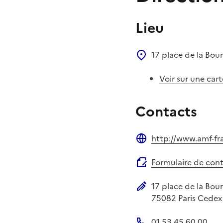
Lieu
17 place de la Bou
Voir sur une cart
Contacts
http://www.amf-fr
Site web
Formulaire de con
17 place de la Bou
Adresse postale
75082
Paris Cedex
01 53 45 60 00