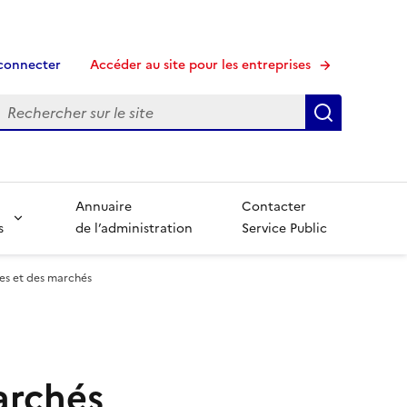
connecter
Accéder au site pour les entreprises
echerche
Recherche
Annuaire
Contacter
s
de l’administration
Service Public
es et des marchés
archés