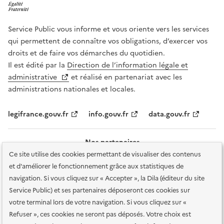
Service Public vous informe et vous oriente vers les services
qui permettent de connaître vos obligations, d’exercer vos
droits et de faire vos démarches du quotidien.
Il est édité par la
Direction de l’information légale et
administrative
et réalisé en partenariat avec les
administrations nationales et locales.
legifrance.gouv.fr
info.gouv.fr
data.gouv.fr
Nos partenaires
Ce site utilise des cookies permettant de visualiser des contenus
et d'améliorer le fonctionnement grâce aux statistiques de
navigation. Si vous cliquez sur « Accepter », la Dila (éditeur du site
Service Public) et ses partenaires déposeront ces cookies sur
votre terminal lors de votre navigation. Si vous cliquez sur «
Plan du site
Accessibilité : totalement conforme
Accessibilité des
Refuser », ces cookies ne seront pas déposés. Votre choix est
services en ligne
Mentions légales
Données personnelles et sécurité