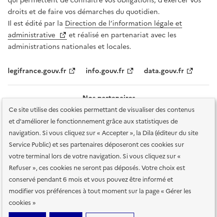
qui permettent de connaître vos obligations, d’exercer vos
droits et de faire vos démarches du quotidien.
Il est édité par la
Direction de l’information légale et
administrative
et réalisé en partenariat avec les
administrations nationales et locales.
legifrance.gouv.fr
info.gouv.fr
data.gouv.fr
Nos partenaires
Ce site utilise des cookies permettant de visualiser des contenus
et d'améliorer le fonctionnement grâce aux statistiques de
navigation. Si vous cliquez sur « Accepter », la Dila (éditeur du site
Service Public) et ses partenaires déposeront ces cookies sur
votre terminal lors de votre navigation. Si vous cliquez sur «
Plan du site
Accessibilité : totalement conforme
Accessibilité des
Refuser », ces cookies ne seront pas déposés. Votre choix est
services en ligne
Mentions légales
Données personnelles et sécurité
conservé pendant 6 mois et vous pouvez être informé et
modifier vos préférences à tout moment sur la page « Gérer les
Conditions générales d'utilisation
Gestion des cookies
cookies »
Sauf mention contraire, tous les contenus de ce site sont sous
licence