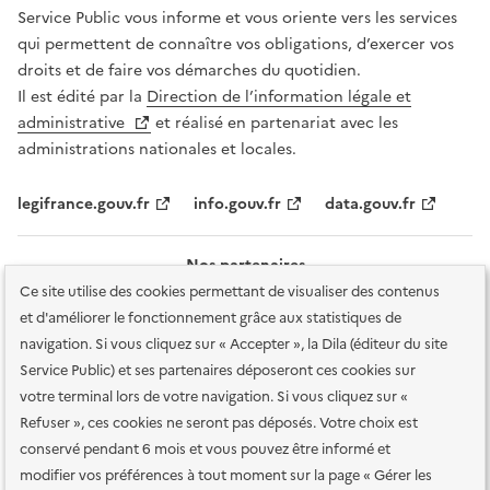
Service Public vous informe et vous oriente vers les services
qui permettent de connaître vos obligations, d’exercer vos
droits et de faire vos démarches du quotidien.
Il est édité par la
Direction de l’information légale et
administrative
et réalisé en partenariat avec les
administrations nationales et locales.
legifrance.gouv.fr
info.gouv.fr
data.gouv.fr
Nos partenaires
Ce site utilise des cookies permettant de visualiser des contenus
et d'améliorer le fonctionnement grâce aux statistiques de
navigation. Si vous cliquez sur « Accepter », la Dila (éditeur du site
Service Public) et ses partenaires déposeront ces cookies sur
votre terminal lors de votre navigation. Si vous cliquez sur «
Plan du site
Accessibilité : totalement conforme
Accessibilité des
Refuser », ces cookies ne seront pas déposés. Votre choix est
services en ligne
Mentions légales
Données personnelles et sécurité
conservé pendant 6 mois et vous pouvez être informé et
modifier vos préférences à tout moment sur la page « Gérer les
Conditions générales d'utilisation
Gestion des cookies