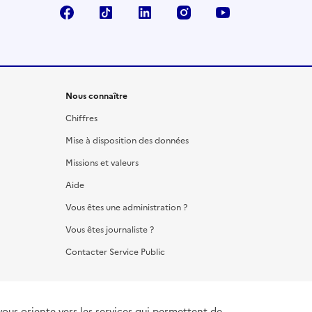
Facebook
TikTok
LinkedIn
Instagram
YouTube
Nous connaître
Chiffres
Mise à disposition des données
Missions et valeurs
Aide
Vous êtes une administration ?
Vous êtes journaliste ?
Contacter Service Public
vous oriente vers les services qui permettent de