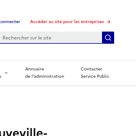
connecter
Accéder au site pour les entreprises
echerche
Recherche
Annuaire
Contacter
s
de l’administration
Service Public
uveville-