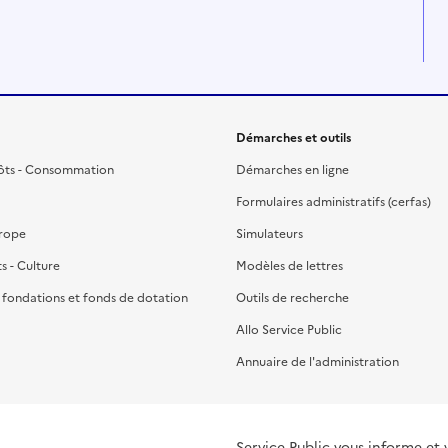
Démarches et outils
ôts - Consommation
Démarches en ligne
Formulaires administratifs (cerfas)
urope
Simulateurs
ts - Culture
Modèles de lettres
, fondations et fonds de dotation
Outils de recherche
Allo Service Public
Annuaire de l'administration
Service Public vous informe et 