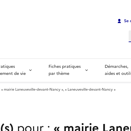
Se 
R
ratiques
Fiches pratiques
Démarches,
ement de vie
par thème
aides et outil
 : « mairie Laneuveville-devant-Nancy », « Laneuveville-devant-Nancy »
(s)
pour :
«
mairie Lane