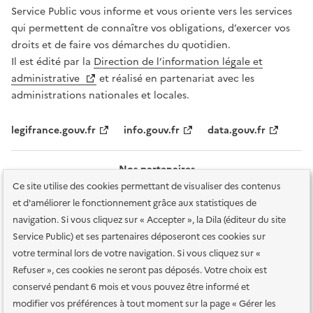
Service Public vous informe et vous oriente vers les services
qui permettent de connaître vos obligations, d’exercer vos
droits et de faire vos démarches du quotidien.
Il est édité par la
Direction de l’information légale et
administrative
et réalisé en partenariat avec les
administrations nationales et locales.
legifrance.gouv.fr
info.gouv.fr
data.gouv.fr
Nos partenaires
Ce site utilise des cookies permettant de visualiser des contenus
et d'améliorer le fonctionnement grâce aux statistiques de
navigation. Si vous cliquez sur « Accepter », la Dila (éditeur du site
Service Public) et ses partenaires déposeront ces cookies sur
votre terminal lors de votre navigation. Si vous cliquez sur «
Plan du site
Accessibilité : totalement conforme
Accessibilité des
Refuser », ces cookies ne seront pas déposés. Votre choix est
services en ligne
Mentions légales
Données personnelles et sécurité
conservé pendant 6 mois et vous pouvez être informé et
modifier vos préférences à tout moment sur la page « Gérer les
Conditions générales d'utilisation
Gestion des cookies