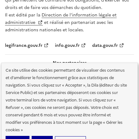
qui permettent de connaître vos obligations, d’exercer vos
droits et de faire vos démarches du quotidien.
Il est édité par la
Direction de l’information légale et
administrative
et réalisé en partenariat avec les
administrations nationales et locales.
legifrance.gouv.fr
info.gouv.fr
data.gouv.fr
Nos partenaires
Ce site utilise des cookies permettant de visualiser des contenus
et d'améliorer le fonctionnement grâce aux statistiques de
navigation. Si vous cliquez sur « Accepter », la Dila (éditeur du site
Service Public) et ses partenaires déposeront ces cookies sur
votre terminal lors de votre navigation. Si vous cliquez sur «
Plan du site
Accessibilité : totalement conforme
Accessibilité des
Refuser », ces cookies ne seront pas déposés. Votre choix est
services en ligne
Mentions légales
Données personnelles et sécurité
conservé pendant 6 mois et vous pouvez être informé et
modifier vos préférences à tout moment sur la page « Gérer les
Conditions générales d'utilisation
Gestion des cookies
cookies »
Sauf mention contraire, tous les contenus de ce site sont sous
licence