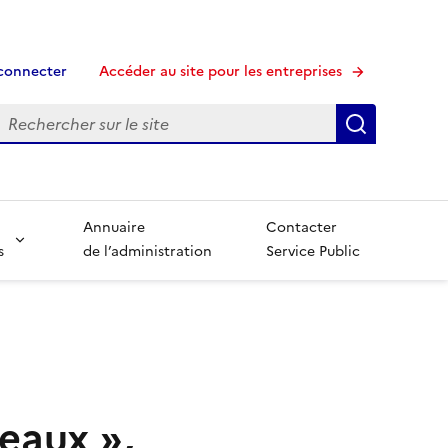
connecter
Accéder au site pour les entreprises
echerche
Recherche
Annuaire
Contacter
s
de l’administration
Service Public
deaux
»,