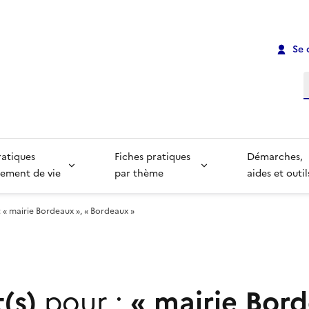
Se 
R
ratiques
Fiches pratiques
Démarches,
ement de vie
par thème
aides et outil
: « mairie Bordeaux », « Bordeaux »
t(s)
pour :
«
mairie Bor