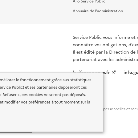
Allo Service Public
Annuaire de l'administration
Service Public vous informe et 
connaître vos obligations, d’ex
Il est édité par la
Direction de 
partenariat avec les administra
legifrance.gouv.fr
info.go
'améliorer le fonctionnement grâce aux statistiques
 Service Public) et ses partenaires déposeront ces
 « Refuser », ces cookies ne seront pas déposés.
et modifier vos préférences à tout moment sur la
lité des services en ligne
Mentions légales
Données personnelles et sécu
ence etalab-2.0