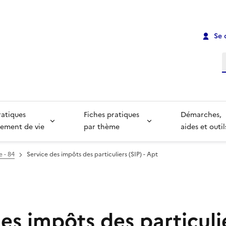
Se 
R
ratiques
Fiches pratiques
Démarches,
ement de vie
par thème
aides et outil
e - 84
Service des impôts des particuliers (SIP) - Apt
es impôts des particulie