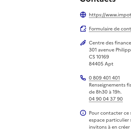
https://www.impots
Site web
Formulaire de con
Centre des financ
Adresse postale
301 avenue Philipp
CS 10169
84405
Apt
0 809 401 401
Téléphone
Renseignements fisc
de 8h30 à 19h.
04 90 04 37 90
Pour contacter ce s
Information compléme
espace particulier 
invitons à en créer