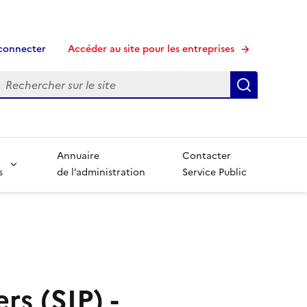
connecter
Accéder au site pour les entreprises
echerche
Recherche
Annuaire
Contacter
s
de l’administration
Service Public
rs (SIP) -