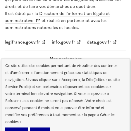
droits et de faire vos démarches du quotidien.
Il est édité par la
Direction de l’information légale et
administrative
et réalisé en partenariat avec les
administrations nationales et locales.
legifrance.gouv.fr
info.gouv.fr
data.gouv.fr
Nos partenaires
Ce site utilise des cookies permettant de visualiser des contenus
et d'améliorer le fonctionnement grâce aux statistiques de
navigation. Si vous cliquez sur « Accepter », la Dila (éditeur du site
Service Public) et ses partenaires déposeront ces cookies sur
votre terminal lors de votre navigation. Si vous cliquez sur «
Plan du site
Accessibilité : totalement conforme
Accessibilité des
Refuser », ces cookies ne seront pas déposés. Votre choix est
services en ligne
Mentions légales
Données personnelles et sécurité
conservé pendant 6 mois et vous pouvez être informé et
modifier vos préférences à tout moment sur la page « Gérer les
Conditions générales d'utilisation
Gestion des cookies
cookies »
Sauf mention contraire, tous les contenus de ce site sont sous
licence