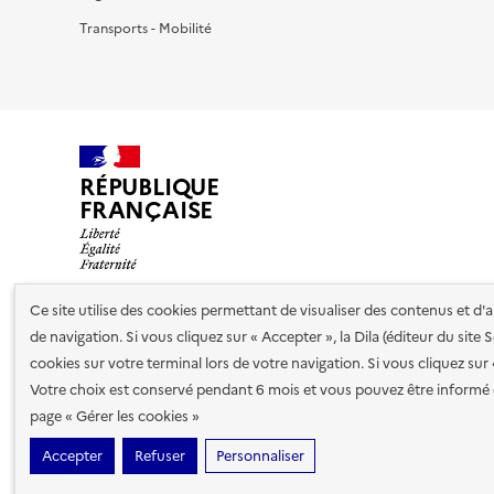
Transports - Mobilité
RÉPUBLIQUE
FRANÇAISE
Ce site utilise des cookies permettant de visualiser des contenus et d
de navigation. Si vous cliquez sur « Accepter », la Dila (éditeur du site
Nos partenaires
cookies sur votre terminal lors de votre navigation. Si vous cliquez sur
Votre choix est conservé pendant 6 mois et vous pouvez être informé 
Plan du site
Accessibilité : totalement conforme
Accessibi
page « Gérer les cookies »
cookies
Accepter
Refuser
Personnaliser
Sauf mention contraire, tous les contenus de ce site sont sous
lic