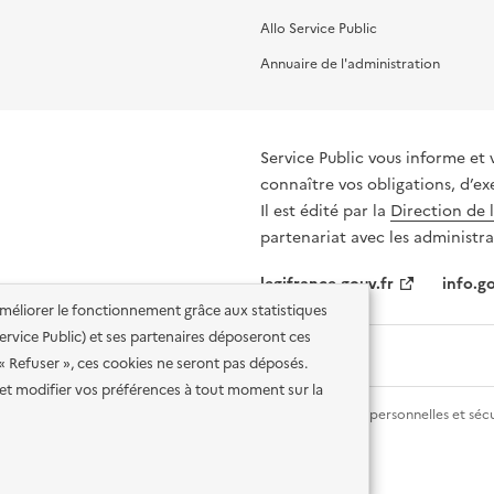
Allo Service Public
Annuaire de l'administration
Service Public vous informe et 
connaître vos obligations, d’ex
Il est édité par la
Direction de 
partenariat avec les administra
legifrance.gouv.fr
info.go
'améliorer le fonctionnement grâce aux statistiques
 Service Public) et ses partenaires déposeront ces
 « Refuser », ces cookies ne seront pas déposés.
et modifier vos préférences à tout moment sur la
lité des services en ligne
Mentions légales
Données personnelles et sécu
ence etalab-2.0