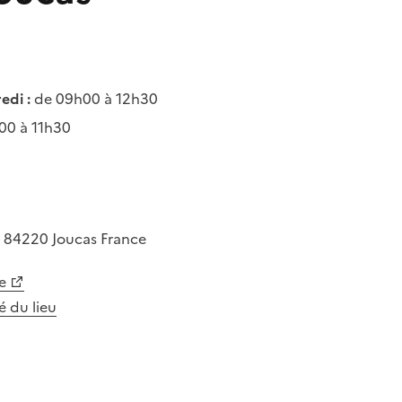
edi :
de 09h00 à 12h30
00 à 11h30
e
84220
Joucas
France
e
té du lieu