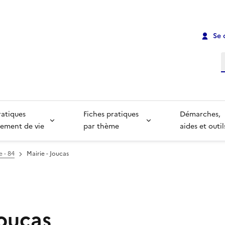
Se 
R
ratiques
Fiches pratiques
Démarches,
ement de vie
par thème
aides et outil
e - 84
Mairie - Joucas
Joucas