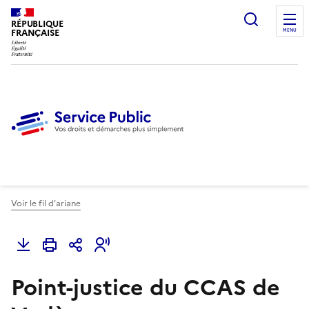
Ouvrir l
RÉPUBLIQUE
FRANÇAISE
MENU
Voir le fil d'ariane
Point-justice du CCAS de