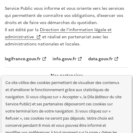
Service Public vous informe et vous oriente vers les services
qui permettent de connaître vos obligations, d’exercer vos
droits et de faire vos démarches du quotidien.
Il est édité par la
Direction de l’information légale et
administrative
et réalisé en partenariat avec les
administrations nationales et locales.
legifrance.gouv.fr
info.gouv.fr
data.gouv.fr
Nos partenaires
Ce site utilise des cookies permettant de visualiser des contenus
et d'améliorer le fonctionnement grâce aux statistiques de
navigation. Si vous cliquez sur « Accepter », la Dila (éditeur du site
Service Public) et ses partenaires déposeront ces cookies sur
votre terminal lors de votre navigation. Si vous cliquez sur «
Plan du site
Accessibilité : totalement conforme
Accessibilité des
Refuser », ces cookies ne seront pas déposés. Votre choix est
services en ligne
Mentions légales
Données personnelles et sécurité
conservé pendant 6 mois et vous pouvez être informé et
modifier vos préférences à tout moment sur la page « Gérer les