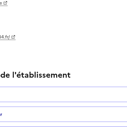
e
4.fr/
 de l'établissement
r