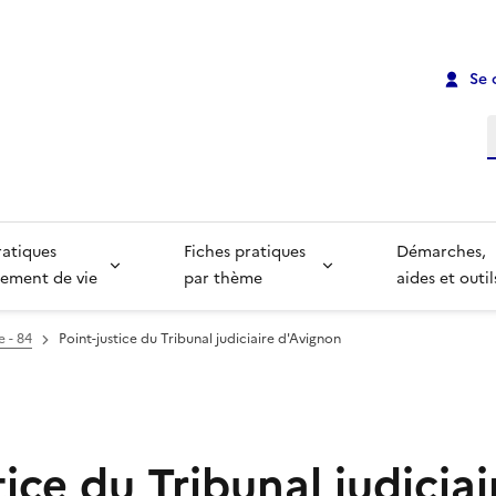
Se 
R
ratiques
Fiches pratiques
Démarches,
ement de vie
par thème
aides et outil
e - 84
Point-justice du Tribunal judiciaire d'Avignon
tice du Tribunal judiciai