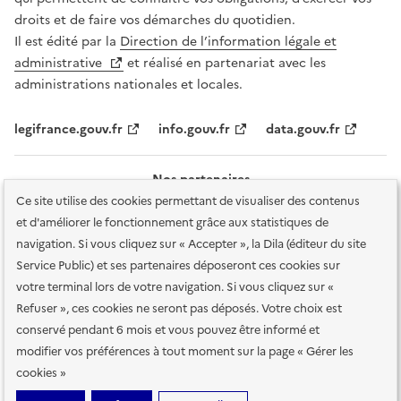
droits et de faire vos démarches du quotidien.
Il est édité par la
Direction de l’information légale et
administrative
et réalisé en partenariat avec les
administrations nationales et locales.
legifrance.gouv.fr
info.gouv.fr
data.gouv.fr
Nos partenaires
Ce site utilise des cookies permettant de visualiser des contenus
et d'améliorer le fonctionnement grâce aux statistiques de
navigation. Si vous cliquez sur « Accepter », la Dila (éditeur du site
Service Public) et ses partenaires déposeront ces cookies sur
votre terminal lors de votre navigation. Si vous cliquez sur «
Plan du site
Accessibilité : totalement conforme
Accessibilité des
Refuser », ces cookies ne seront pas déposés. Votre choix est
services en ligne
Mentions légales
Données personnelles et sécurité
conservé pendant 6 mois et vous pouvez être informé et
modifier vos préférences à tout moment sur la page « Gérer les
Conditions générales d'utilisation
Gestion des cookies
cookies »
Sauf mention contraire, tous les contenus de ce site sont sous
licence