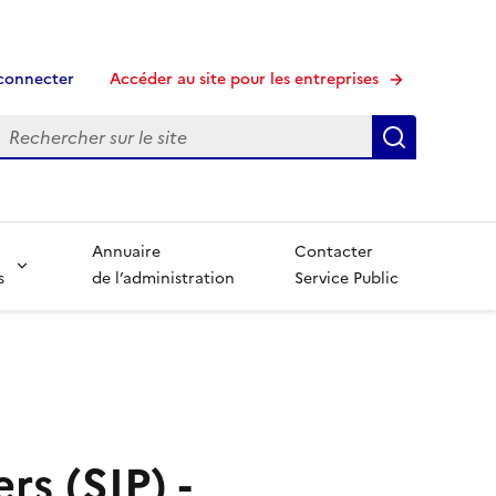
connecter
Accéder au site pour les entreprises
echerche
Recherche
Annuaire
Contacter
s
de l’administration
Service Public
rs (SIP) -