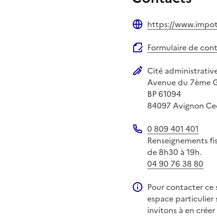
https://www.impots
Site web
Formulaire de con
Cité administrativ
Adresse postale
Avenue du 7ème G
BP 61094
84097
Avignon Ce
0 809 401 401
Téléphone
Renseignements fisc
de 8h30 à 19h.
04 90 76 38 80
Pour contacter ce s
Information compléme
espace particulier 
invitons à en créer