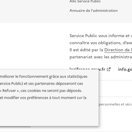
Allo Service Public
Annuaire de l'administration
Service Public vous informe et 
connaître vos obligations, d’ex
Il est édité par la
Direction de 
partenariat avec les administra
legifrance.gouv.fr
info.go
'améliorer le fonctionnement grâce aux statistiques
 Service Public) et ses partenaires déposeront ces
 « Refuser », ces cookies ne seront pas déposés.
et modifier vos préférences à tout moment sur la
lité des services en ligne
Mentions légales
Données personnelles et sécu
ence etalab-2.0