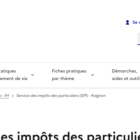
Se 
R
ratiques
Fiches pratiques
Démarches,
ement de vie
par thème
aides et outil
e - 84
Service des impôts des particuliers (SIP) - Avignon
es impôts des particulie