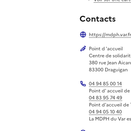
Contacts
https://mdph.var.f
Site web
Point d 'accueil
Adresse postale
Centre de solidari
380 rue Jean Aicar
83300
Draguigan
04 94 85 00 14
Téléphone
Point d' accueil d
04 83 95 74 49
Point d'accueil de
04 94 05 10 40
La MDPH du Var est