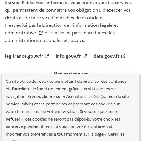
Service Public vous informe et vous oriente vers les services
qui permettent de connaître vos obligations, d’exercer vos
droits et de faire vos démarches du quotidien.
Il est édité par la
Direction de l’information légale et
administrative
et réalisé en partenariat avec les
administrations nationales et locales.
legifrance.gouv.fr
info.gouv.fr
data.gouv.fr
Nos partenaires
Ce site utilise des cookies permettant de visualiser des contenus
et d'améliorer le fonctionnement grâce aux statistiques de
navigation. Si vous cliquez sur « Accepter », la Dila (éditeur du site
Service Public) et ses partenaires déposeront ces cookies sur
votre terminal lors de votre navigation. Si vous cliquez sur «
Plan du site
Accessibilité : totalement conforme
Accessibilité des
Refuser », ces cookies ne seront pas déposés. Votre choix est
services en ligne
Mentions légales
Données personnelles et sécurité
conservé pendant 6 mois et vous pouvez être informé et
modifier vos préférences à tout moment sur la page « Gérer les
Conditions générales d'utilisation
Gestion des cookies