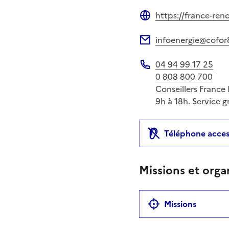
Site web
https://france-reno
Site web
infoenergie@cofor8
Adresse électronique
04 94 99 17 25
Téléphone
0 808 800 700
Conseillers France 
9h à 18h. Service g
Téléphone acces
Missions et orga
Missions