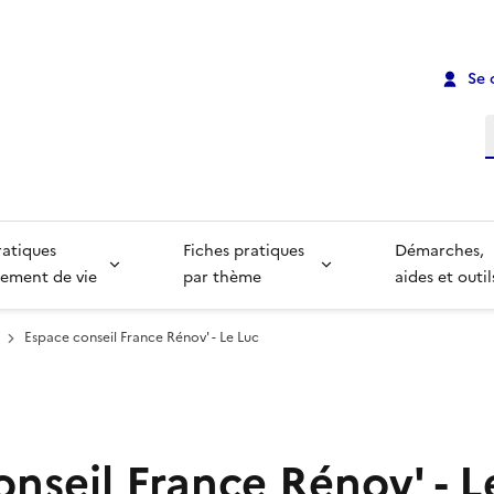
Se 
R
ratiques
Fiches pratiques
Démarches,
ement de vie
par thème
aides et outil
Espace conseil France Rénov' - Le Luc
nseil France Rénov' - L