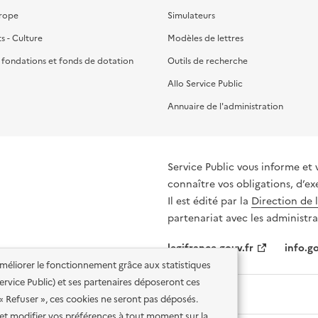
urope
Simulateurs
ts - Culture
Modèles de lettres
, fondations et fonds de dotation
Outils de recherche
Allo Service Public
Annuaire de l'administration
Service Public vous informe et 
connaître vos obligations, d’ex
Il est édité par la
Direction de 
partenariat avec les administra
legifrance.gouv.fr
info.go
'améliorer le fonctionnement grâce aux statistiques
 Service Public) et ses partenaires déposeront ces
 « Refuser », ces cookies ne seront pas déposés.
et modifier vos préférences à tout moment sur la