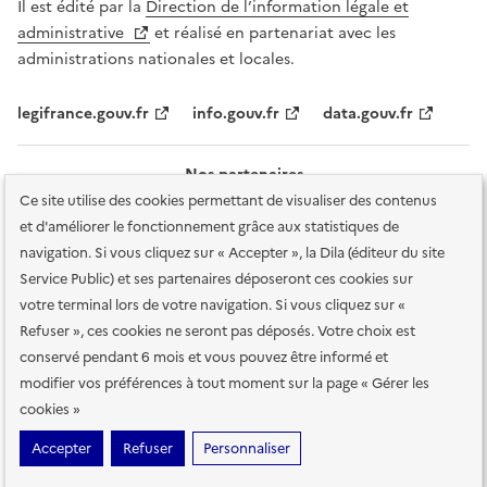
Il est édité par la
Direction de l’information légale et
administrative
et réalisé en partenariat avec les
administrations nationales et locales.
legifrance.gouv.fr
info.gouv.fr
data.gouv.fr
Nos partenaires
Ce site utilise des cookies permettant de visualiser des contenus
et d'améliorer le fonctionnement grâce aux statistiques de
navigation. Si vous cliquez sur « Accepter », la Dila (éditeur du site
Service Public) et ses partenaires déposeront ces cookies sur
votre terminal lors de votre navigation. Si vous cliquez sur «
Plan du site
Accessibilité : totalement conforme
Accessibilité des
Refuser », ces cookies ne seront pas déposés. Votre choix est
services en ligne
Mentions légales
Données personnelles et sécurité
conservé pendant 6 mois et vous pouvez être informé et
modifier vos préférences à tout moment sur la page « Gérer les
Conditions générales d'utilisation
Gestion des cookies
cookies »
Sauf mention contraire, tous les contenus de ce site sont sous
licence
Accepter
Refuser
Personnaliser
etalab-2.0