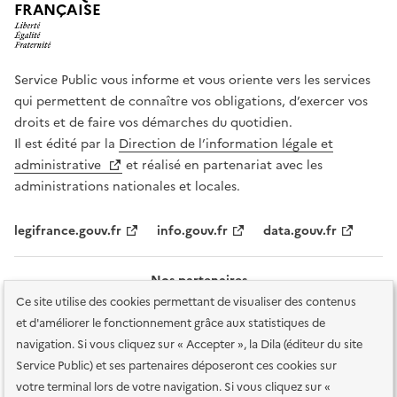
FRANÇAISE
Service Public vous informe et vous oriente vers les services
qui permettent de connaître vos obligations, d’exercer vos
droits et de faire vos démarches du quotidien.
Il est édité par la
Direction de l’information légale et
administrative
et réalisé en partenariat avec les
administrations nationales et locales.
legifrance.gouv.fr
info.gouv.fr
data.gouv.fr
Nos partenaires
Ce site utilise des cookies permettant de visualiser des contenus
et d'améliorer le fonctionnement grâce aux statistiques de
navigation. Si vous cliquez sur « Accepter », la Dila (éditeur du site
Service Public) et ses partenaires déposeront ces cookies sur
votre terminal lors de votre navigation. Si vous cliquez sur «
Plan du site
Accessibilité : totalement conforme
Accessibilité des