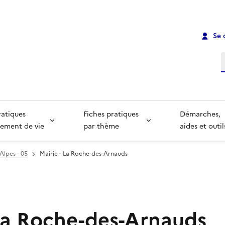
Se 
R
ratiques
Fiches pratiques
Démarches,
ement de vie
par thème
aides et outil
Alpes - 05
Mairie - La Roche-des-Arnauds
 La Roche-des-Arnauds