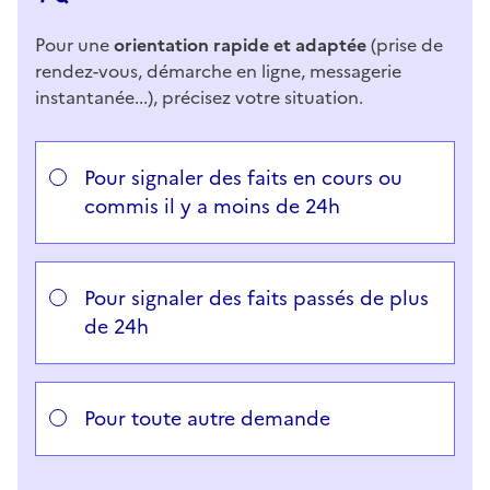
Pour une
orientation rapide et adaptée
(prise de
rendez-vous, démarche en ligne, messagerie
instantanée...), précisez votre situation.
Répondez aux questions successives et les réponses 
Vous avez choisi
Choisissez votre cas
Pour signaler des faits en cours ou
commis il y a moins de 24h
Pour signaler des faits passés de plus
de 24h
Pour toute autre demande