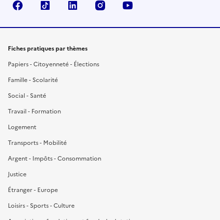
Facebook
TikTok
LinkedIn
Instagram
YouTube
Fiches pratiques par thèmes
Papiers - Citoyenneté - Élections
Famille - Scolarité
Social - Santé
Travail - Formation
Logement
Transports - Mobilité
Argent - Impôts - Consommation
Justice
Étranger - Europe
Loisirs - Sports - Culture