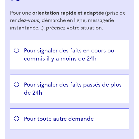
Pour une
orientation rapide et adaptée
(prise de
rendez-vous, démarche en ligne, messagerie
instantanée...), précisez votre situation.
Répondez aux questions successives et les réponses 
Vous avez choisi
Choisissez votre cas
Pour signaler des faits en cours ou
commis il y a moins de 24h
Pour signaler des faits passés de plus
de 24h
Pour toute autre demande