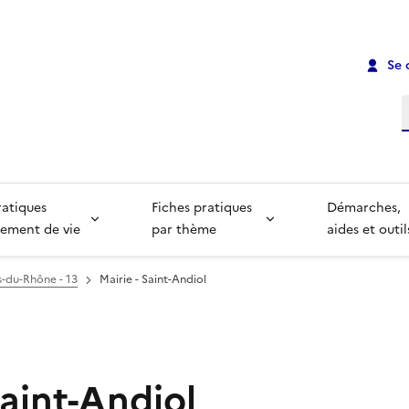
Se 
R
ratiques
Fiches pratiques
Démarches,
ement de vie
par thème
aides et outil
-du-Rhône - 13
Mairie - Saint-Andiol
Saint-Andiol