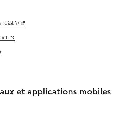
ndiol.fr/
tact
r
aux et applications mobiles