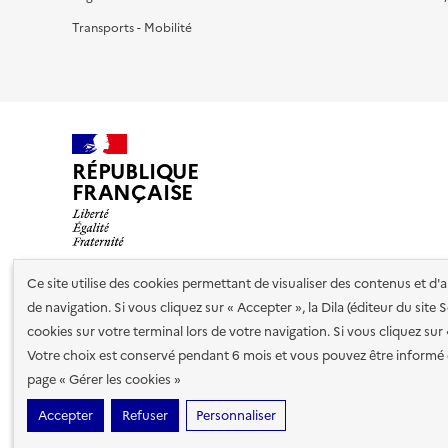
Transports - Mobilité
RÉPUBLIQUE
FRANÇAISE
Ce site utilise des cookies permettant de visualiser des contenus et d
de navigation. Si vous cliquez sur « Accepter », la Dila (éditeur du site
Nos partenaires
cookies sur votre terminal lors de votre navigation. Si vous cliquez sur
Votre choix est conservé pendant 6 mois et vous pouvez être informé 
Plan du site
Accessibilité : totalement conforme
Accessibi
page « Gérer les cookies »
cookies
Accepter
Refuser
Personnaliser
Sauf mention contraire, tous les contenus de ce site sont sous
lic