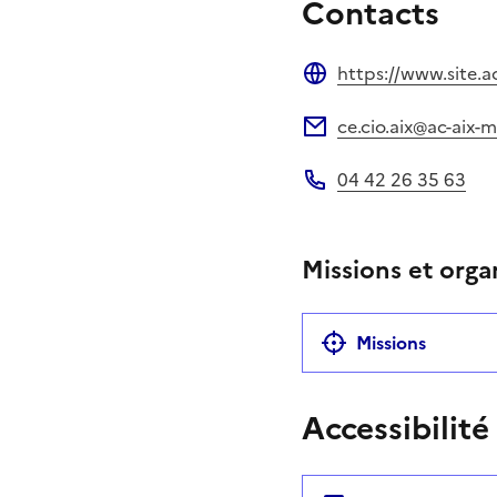
Contacts
https://www.site.ac-
Site web
ce.cio.aix@ac-aix-ma
Adresse électronique
04 42 26 35 63
Téléphone
Missions et orga
Missions
Accessibilité