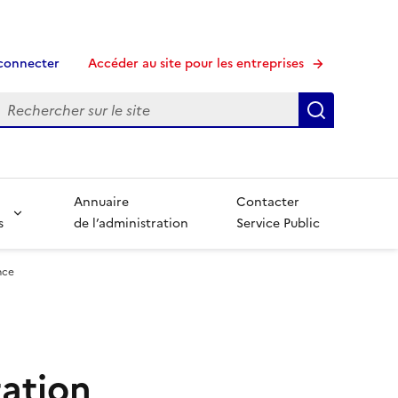
connecter
Accéder au site pour les entreprises
echerche
Recherche
Annuaire
Contacter
s
de l’administration
Service Public
nce
tation