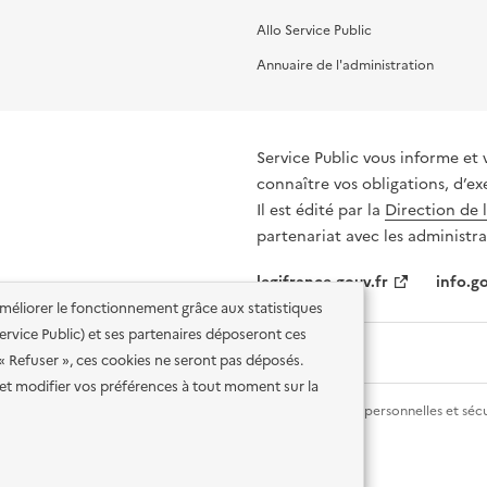
Allo Service Public
Annuaire de l'administration
Service Public vous informe et 
connaître vos obligations, d’ex
Il est édité par la
Direction de 
partenariat avec les administra
legifrance.gouv.fr
info.go
'améliorer le fonctionnement grâce aux statistiques
 Service Public) et ses partenaires déposeront ces
 « Refuser », ces cookies ne seront pas déposés.
et modifier vos préférences à tout moment sur la
lité des services en ligne
Mentions légales
Données personnelles et sécu
ence etalab-2.0