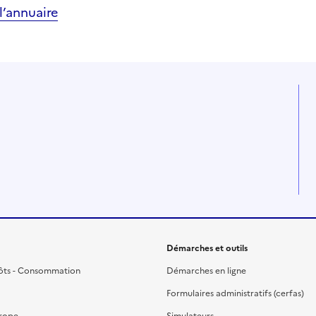
’annuaire
Démarches et outils
ôts - Consommation
Démarches en ligne
Formulaires administratifs (cerfas)
urope
Simulateurs