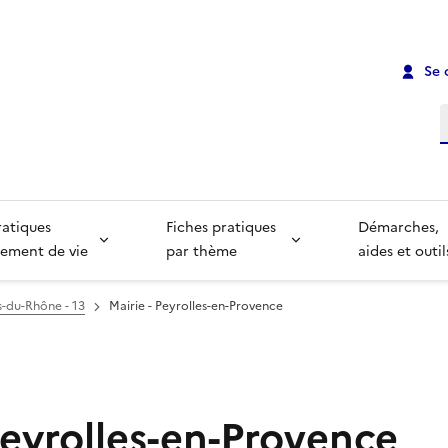
Se 
R
ratiques
Fiches pratiques
Démarches,
ement de vie
par thème
aides et outil
-du-Rhône - 13
Mairie - Peyrolles-en-Provence
Peyrolles-en-Provence