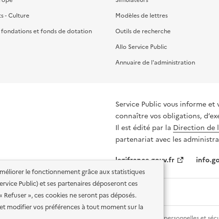
ts - Culture
Modèles de lettres
, fondations et fonds de dotation
Outils de recherche
Allo Service Public
Annuaire de l'administration
Service Public vous informe et 
connaître vos obligations, d’ex
Il est édité par la
Direction de 
partenariat avec les administra
legifrance.gouv.fr
info.go
'améliorer le fonctionnement grâce aux statistiques
 Service Public) et ses partenaires déposeront ces
 « Refuser », ces cookies ne seront pas déposés.
et modifier vos préférences à tout moment sur la
lité des services en ligne
Mentions légales
Données personnelles et sécu