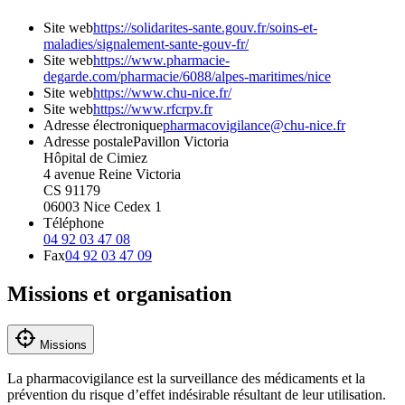
Site web
https://solidarites-sante.gouv.fr/soins-et-
maladies/signalement-sante-gouv-fr/
Site web
https://www.pharmacie-
degarde.com/pharmacie/6088/alpes-maritimes/nice
Site web
https://www.chu-nice.fr/
Site web
https://www.rfcrpv.fr
Adresse électronique
pharmacovigilance@chu-nice.fr
Adresse postale
Pavillon Victoria
Hôpital de Cimiez
4 avenue Reine Victoria
CS 91179
06003
Nice Cedex 1
Téléphone
04 92 03 47 08
Fax
04 92 03 47 09
Missions et organisation
Missions
La pharmacovigilance est la surveillance des médicaments et la 
prévention du risque d’effet indésirable résultant de leur utilisation. 