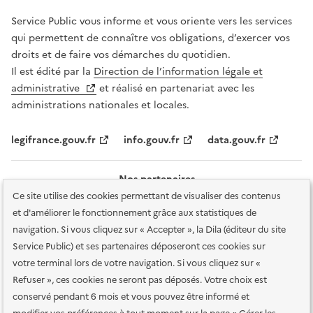
Service Public vous informe et vous oriente vers les services
qui permettent de connaître vos obligations, d’exercer vos
droits et de faire vos démarches du quotidien.
Il est édité par la
Direction de l’information légale et
administrative
et réalisé en partenariat avec les
administrations nationales et locales.
legifrance.gouv.fr
info.gouv.fr
data.gouv.fr
Nos partenaires
Ce site utilise des cookies permettant de visualiser des contenus
et d'améliorer le fonctionnement grâce aux statistiques de
navigation. Si vous cliquez sur « Accepter », la Dila (éditeur du site
Service Public) et ses partenaires déposeront ces cookies sur
votre terminal lors de votre navigation. Si vous cliquez sur «
Plan du site
Accessibilité : totalement conforme
Accessibilité des
Refuser », ces cookies ne seront pas déposés. Votre choix est
services en ligne
Mentions légales
Données personnelles et sécurité
conservé pendant 6 mois et vous pouvez être informé et