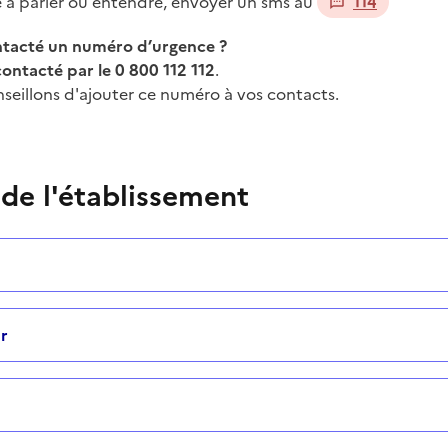
té à parler ou entendre, envoyer un sms au
114
ontacté un numéro d’urgence ?
contacté par le 0 800 112 112
.
seillons d'ajouter ce numéro à vos contacts.
 de l'établissement
r