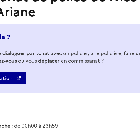
Ariane
de ?
e
dialoguer par tchat
avec un policier, une policière, faire 
ez-vous
ou vous
déplacer
en commissariat ?
uation
che :
de 00h00 à 23h59