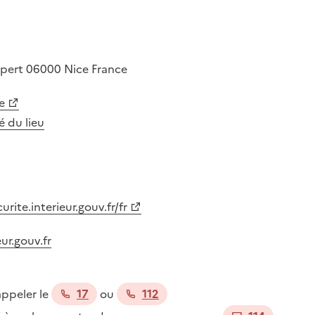
ipert
06000
Nice
France
e
té du lieu
ite.interieur.gouv.fr/fr
ur.gouv.fr
appeler le
17
ou
112