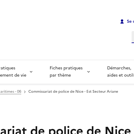
Se 
R
ratiques
Fiches pratiques
Démarches,
ement de vie
par thème
aides et outil
aritimes - 06
Commissariat de police de Nice - Est Secteur Ariane
iat de police de Nice 