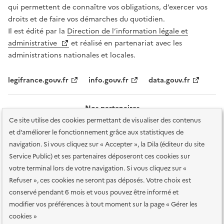
qui permettent de connaître vos obligations, d’exercer vos
droits et de faire vos démarches du quotidien.
Il est édité par la
Direction de l’information légale et
administrative
et réalisé en partenariat avec les
administrations nationales et locales.
legifrance.gouv.fr
info.gouv.fr
data.gouv.fr
Nos partenaires
Ce site utilise des cookies permettant de visualiser des contenus
et d'améliorer le fonctionnement grâce aux statistiques de
navigation. Si vous cliquez sur « Accepter », la Dila (éditeur du site
Service Public) et ses partenaires déposeront ces cookies sur
votre terminal lors de votre navigation. Si vous cliquez sur «
Plan du site
Accessibilité : totalement conforme
Accessibilité des
Refuser », ces cookies ne seront pas déposés. Votre choix est
services en ligne
Mentions légales
Données personnelles et sécurité
conservé pendant 6 mois et vous pouvez être informé et
modifier vos préférences à tout moment sur la page « Gérer les
Conditions générales d'utilisation
Gestion des cookies
cookies »