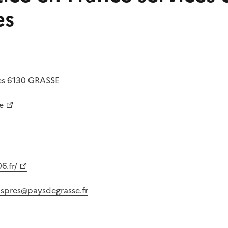
es
es
6130
GRASSE
e
6.fr/
aspres@paysdegrasse.fr