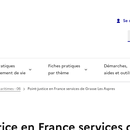
Se 
R
ratiques
Fiches pratiques
Démarches,
ement de vie
par thème
aides et outil
aritimes - 06
Point-justice en France services de Grasse Les Aspres
tice en France services