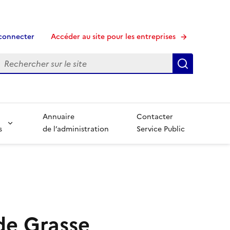
connecter
Accéder au site pour les entreprises
echerche
Recherche
Annuaire
Contacter
s
de l’administration
Service Public
 de Grasse