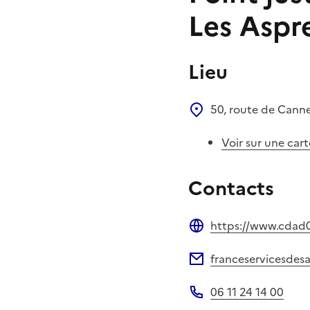
Les Aspr
Lieu
50, route de Cann
Voir sur une cart
Contacts
https://www.cdad0
Site web
franceservicesdes
Adresse électronique
06 11 24 14 00
Téléphone