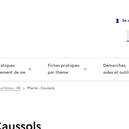
Se 
R
ratiques
Fiches pratiques
Démarches,
ement de vie
par thème
aides et outil
aritimes - 06
Mairie - Caussols
Caussols