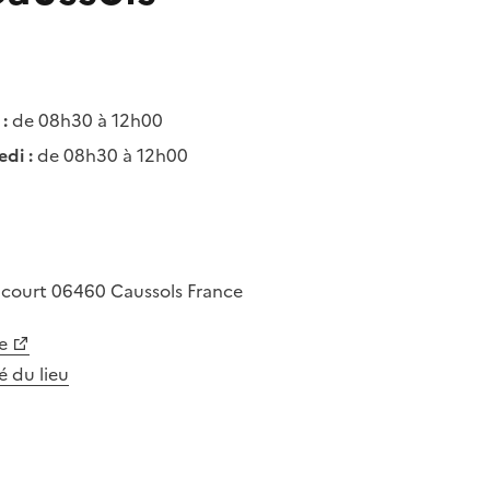
:
de 08h30 à 12h00
di :
de 08h30 à 12h00
ucourt
06460
Caussols
France
e
té du lieu