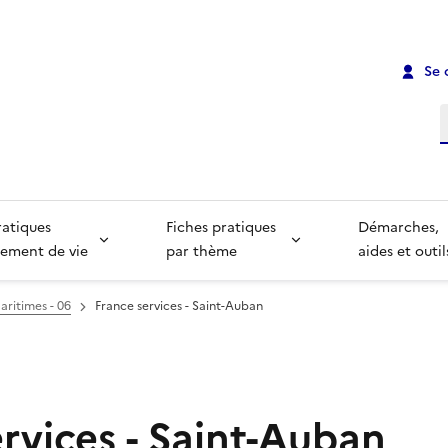
Se 
R
ratiques
Fiches pratiques
Démarches,
ement de vie
par thème
aides et outil
aritimes - 06
France services - Saint-Auban
rvices - Saint-Auban