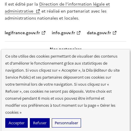
Il est édité par la
Direction de l’information légale et
administrative
et réalisé en partenariat avec les
administrations nationales et locales.
legifrance.gouv.fr
info.gouv.fr
data.gouv.fr
Nos partenaires
Ce site utilise des cookies permettant de visualiser des contenus
et d'améliorer le fonctionnement grâce aux statistiques de
navigation. Si vous cliquez sur « Accepter », la Dila (éditeur du site
Service Public) et ses partenaires déposeront ces cookies sur
votre terminal lors de votre navigation. Si vous cliquez sur «
Plan du site
Accessibilité : totalement conforme
Accessibilité des
Refuser », ces cookies ne seront pas déposés. Votre choix est
services en ligne
Mentions légales
Données personnelles et sécurité
conservé pendant 6 mois et vous pouvez être informé et
modifier vos préférences à tout moment sur la page « Gérer les
Conditions générales d'utilisation
Gestion des cookies
cookies »
Sauf mention contraire, tous les contenus de ce site sont sous
licence
Accepter
Refuser
Personnaliser
etalab-2.0