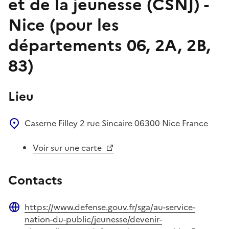
et de la jeunesse (CSNJ) -
Nice (pour les
départements 06, 2A, 2B,
83)
Lieu
Caserne Filley
2 rue Sincaire
06300
Nice
France
Voir sur une carte
Contacts
https://www.defense.gouv.fr/sga/au-service-
Site web
nation-du-public/jeunesse/devenir-