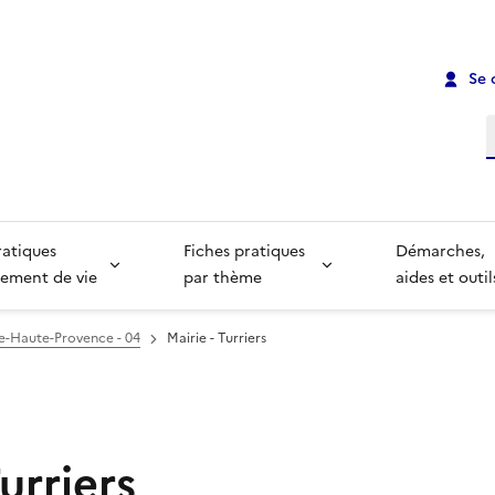
Se 
R
ratiques
Fiches pratiques
Démarches,
ement de vie
par thème
aides et outil
e-Haute-Provence - 04
Mairie - Turriers
urriers