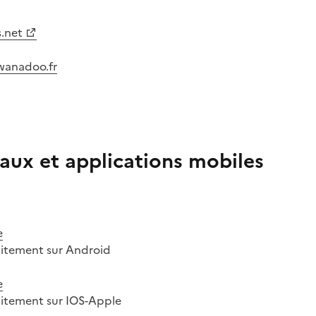
s.net
@wanadoo.fr
aux et applications mobiles
e
uitement sur Android
e
uitement sur IOS-Apple