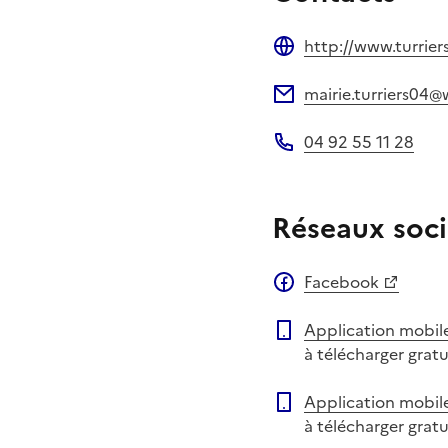
http://www.turrier
Site web
mairie.turriers04
Adresse électronique
04 92 55 11 28
Téléphone
Réseaux soci
Facebook
Application mobil
à télécharger grat
Application mobil
à télécharger grat