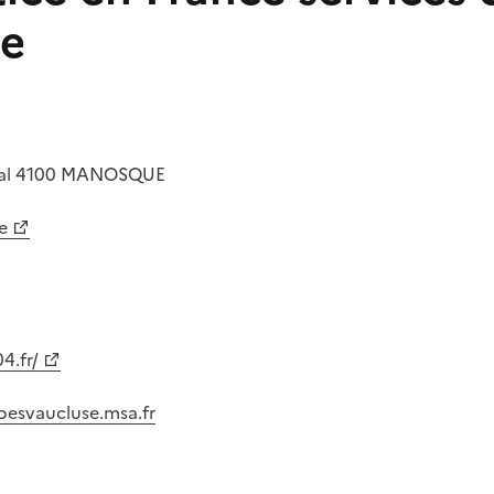
e
al
4100
MANOSQUE
e
4.fr/
esvaucluse.msa.fr