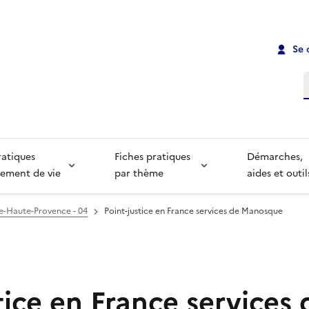
Se 
R
ratiques
Fiches pratiques
Démarches,
ement de vie
par thème
aides et outil
e-Haute-Provence - 04
Point-justice en France services de Manosque
tice en France services 