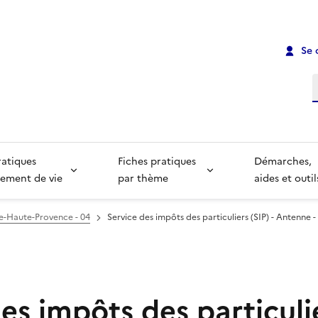
Se 
R
ratiques
Fiches pratiques
Démarches,
ement de vie
par thème
aides et outil
e-Haute-Provence - 04
Service des impôts des particuliers (SIP) - Antenne 
es impôts des particulie