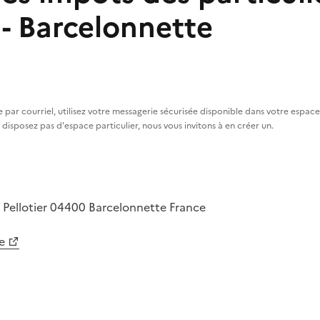
- Barcelonnette
 par courriel, utilisez votre messagerie sécurisée disponible dans votre espace p
e disposez pas d'espace particulier, nous vous invitons à en créer un.
 Pellotier
04400
Barcelonnette
France
e