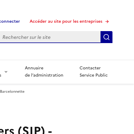
connecter
Accéder au site pour les entreprises
echerche
Recherche
Annuaire
Contacter
s
de l’administration
Service Public
- Barcelonnette
rs (SIP) -