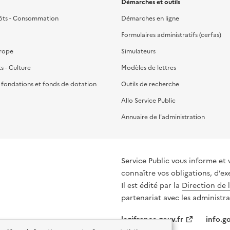
Démarches et outils
ôts - Consommation
Démarches en ligne
Formulaires administratifs (cerfas)
urope
Simulateurs
ts - Culture
Modèles de lettres
, fondations et fonds de dotation
Outils de recherche
Allo Service Public
Annuaire de l'administration
Service Public vous informe et 
connaître vos obligations, d’ex
Il est édité par la
Direction de 
partenariat avec les administra
legifrance.gouv.fr
info.go