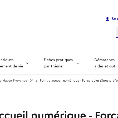
Se 
R
ratiques
Fiches pratiques
Démarches,
ement de vie
par thème
aides et outil
e-Haute-Provence - 04
Point d'accueil numérique - Forcalquier (Sous-préfe
ccueil numérique - Forc