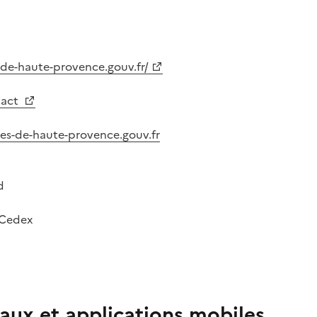
-de-haute-provence.gouv.fr/
tact
pes-de-haute-provence.gouv.fr
d
 Cedex
aux et applications mobiles