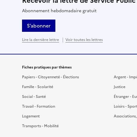
Recevoir la lettre de Service Public
Abonnement hebdomadaire gratuit
S’abonner
Lire la dernière lettre
Voir toutes les lettres
Fiches pratiques par thèmes
Papiers - Citoyenneté - Élections
Argent - Imp
Famille - Scolarité
Justice
Social - Santé
Étranger - E
Travail - Formation
Loisirs - Spor
Logement
Associations
Transports - Mobilité