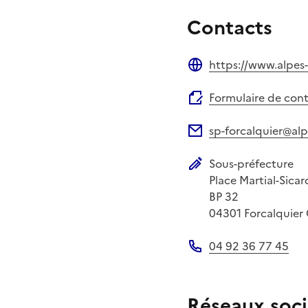
Contacts
https://www.alpes
Site web
Formulaire de con
sp-forcalquier@al
Adresse électronique
Sous-préfecture
Adresse postale
Place Martial-Sicar
BP 32
04301
Forcalquier
04 92 36 77 45
Téléphone
Réseaux soci