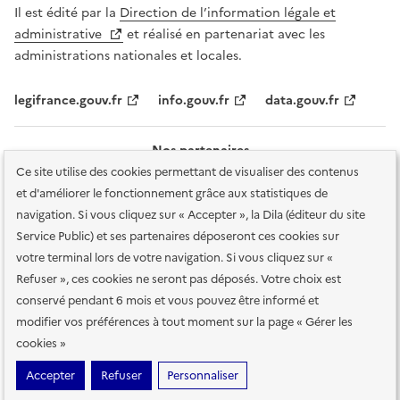
Il est édité par la
Direction de l’information légale et
administrative
et réalisé en partenariat avec les
administrations nationales et locales.
legifrance.gouv.fr
info.gouv.fr
data.gouv.fr
Nos partenaires
Ce site utilise des cookies permettant de visualiser des contenus
et d'améliorer le fonctionnement grâce aux statistiques de
navigation. Si vous cliquez sur « Accepter », la Dila (éditeur du site
Service Public) et ses partenaires déposeront ces cookies sur
votre terminal lors de votre navigation. Si vous cliquez sur «
Plan du site
Accessibilité : totalement conforme
Accessibilité des
Refuser », ces cookies ne seront pas déposés. Votre choix est
services en ligne
Mentions légales
Données personnelles et sécurité
conservé pendant 6 mois et vous pouvez être informé et
modifier vos préférences à tout moment sur la page « Gérer les
Conditions générales d'utilisation
Gestion des cookies
cookies »
Sauf mention contraire, tous les contenus de ce site sont sous
licence
Accepter
Refuser
Personnaliser
etalab-2.0