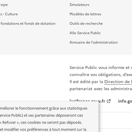
urope
Simulateurs
ts - Culture
Modèles de lettres
, fondations et fonds de dotation
Outils de recherche
Allo Service Public
Annuaire de l'administration
Service Public vous informe et 
connaître vos obligations, d’ex
Il est édité par la
Direction de 
partenariat avec les administra
legifrance.gouv.fr
info.go
'améliorer le fonctionnement grâce aux statistiques
 Service Public) et ses partenaires déposeront ces
 « Refuser », ces cookies ne seront pas déposés.
et modifier vos préférences à tout moment sur la