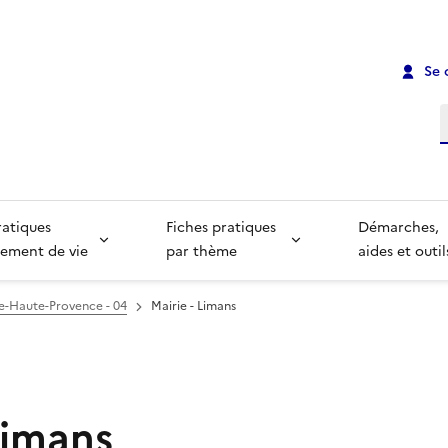
Se 
R
ratiques
Fiches pratiques
Démarches,
ement de vie
par thème
aides et outil
e-Haute-Provence - 04
Mairie - Limans
Limans