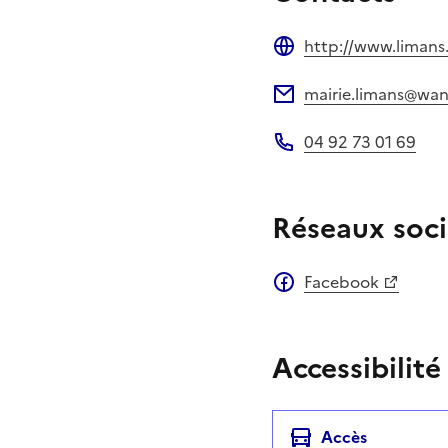
http://www.limans.
Site web
mairie.limans@wan
Adresse électronique
04 92 73 01 69
Téléphone
Réseaux soci
Facebook
Accessibilité
Accès