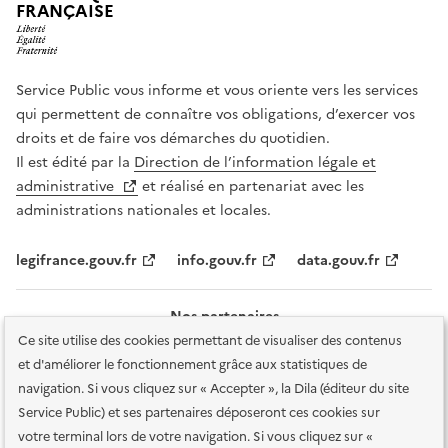
FRANÇAISE
Service Public vous informe et vous oriente vers les services
qui permettent de connaître vos obligations, d’exercer vos
droits et de faire vos démarches du quotidien.
Il est édité par la
Direction de l’information légale et
administrative
et réalisé en partenariat avec les
administrations nationales et locales.
legifrance.gouv.fr
info.gouv.fr
data.gouv.fr
Nos partenaires
Ce site utilise des cookies permettant de visualiser des contenus
et d'améliorer le fonctionnement grâce aux statistiques de
navigation. Si vous cliquez sur « Accepter », la Dila (éditeur du site
Service Public) et ses partenaires déposeront ces cookies sur
votre terminal lors de votre navigation. Si vous cliquez sur «
Plan du site
Accessibilité : totalement conforme
Accessibilité des