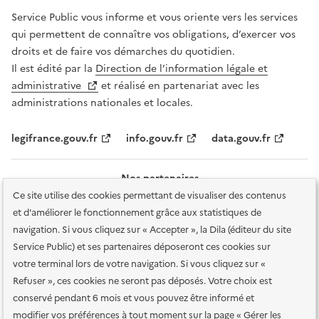
Service Public vous informe et vous oriente vers les services
qui permettent de connaître vos obligations, d’exercer vos
droits et de faire vos démarches du quotidien.
Il est édité par la
Direction de l’information légale et
administrative
et réalisé en partenariat avec les
administrations nationales et locales.
legifrance.gouv.fr
info.gouv.fr
data.gouv.fr
Nos partenaires
Ce site utilise des cookies permettant de visualiser des contenus
et d'améliorer le fonctionnement grâce aux statistiques de
navigation. Si vous cliquez sur « Accepter », la Dila (éditeur du site
Service Public) et ses partenaires déposeront ces cookies sur
votre terminal lors de votre navigation. Si vous cliquez sur «
Plan du site
Accessibilité : totalement conforme
Accessibilité des
Refuser », ces cookies ne seront pas déposés. Votre choix est
services en ligne
Mentions légales
Données personnelles et sécurité
conservé pendant 6 mois et vous pouvez être informé et
modifier vos préférences à tout moment sur la page « Gérer les