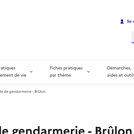
Se 
R
ratiques
Fiches pratiques
Démarches,
ement de vie
par thème
aides et outil
de de gendarmerie - Brûlon
de gendarmerie - Brûlon