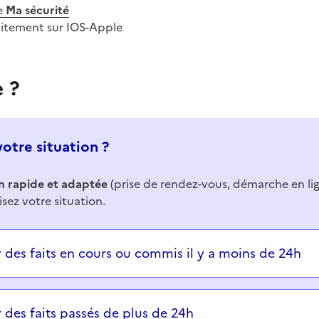
e
Ma sécurité
uitement sur IOS-Apple
e ?
votre situation ?
n rapide et adaptée
(prise de rendez-vous, démarche en li
isez votre situation.
ons successives et les réponses s’afficheront automatiq
r des faits en cours ou commis il y a moins de 24h
r des faits passés de plus de 24h