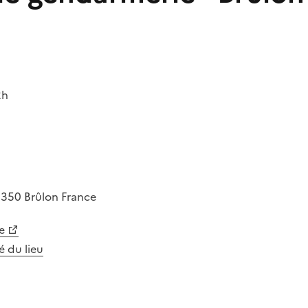
2h
2350
Brûlon
France
e
té du lieu