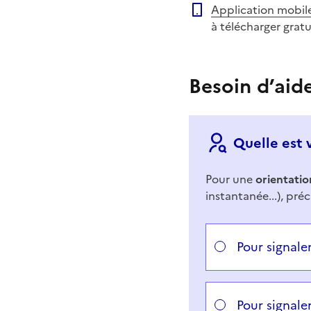
Application mobil
à télécharger grat
Besoin d’aid
Quelle est 
Pour une
orientatio
instantanée...), préc
Répondez aux questi
Vous avez choisi
Choisissez votre cas
Pour signale
Pour signale