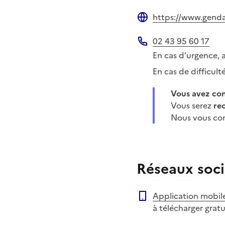
https://www.gendar
Site web
02 43 95 60 17
Téléphone
En cas d’urgence, 
En cas de difficul
Vous avez c
Vous serez
re
Nous vous con
Réseaux soci
Application mobil
à télécharger grat