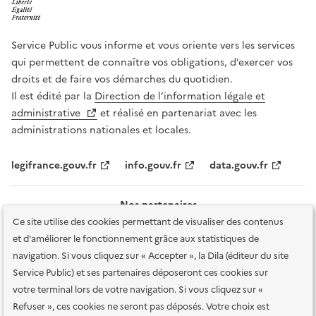
Service Public vous informe et vous oriente vers les services
qui permettent de connaître vos obligations, d’exercer vos
droits et de faire vos démarches du quotidien.
Il est édité par la
Direction de l’information légale et
administrative
et réalisé en partenariat avec les
administrations nationales et locales.
legifrance.gouv.fr
info.gouv.fr
data.gouv.fr
Nos partenaires
Ce site utilise des cookies permettant de visualiser des contenus
et d'améliorer le fonctionnement grâce aux statistiques de
navigation. Si vous cliquez sur « Accepter », la Dila (éditeur du site
Service Public) et ses partenaires déposeront ces cookies sur
votre terminal lors de votre navigation. Si vous cliquez sur «
Plan du site
Accessibilité : totalement conforme
Accessibilité des
Refuser », ces cookies ne seront pas déposés. Votre choix est